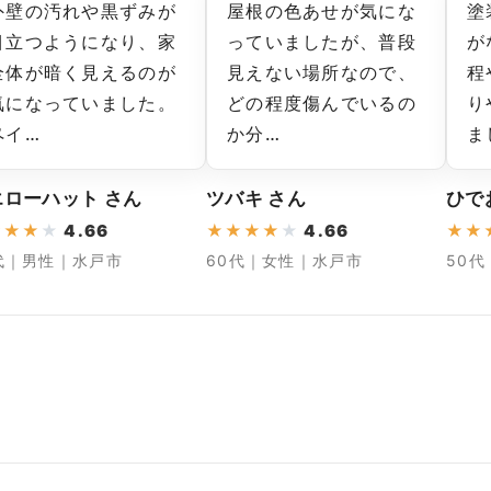
外壁の汚れや黒ずみが
屋根の色あせが気にな
塗
目立つようになり、家
っていましたが、普段
が
全体が暗く見えるのが
見えない場所なので、
程
気になっていました。
どの程度傷んでいるの
り
ペイ…
か分…
ま
エローハット さん
ツバキ さん
ひで
★
★
★
★
4.66
★
★
★
★
★
4.66
★
★
代｜男性｜水戸市
60代｜女性｜水戸市
50