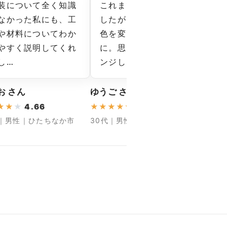
装について全く知識
これまで無難な一色で
塗
なかった私にも、工
したが、今回は上下で
見
や材料についてわか
色を変えたツートン
手
やすく説明してくれ
に。思い切ってチャレ
ッ
し…
ンジし…
依
お さん
ゆうご さん
まさる
★
★
★
4.66
★
★
★
★
★
5
★
★
★
代｜男性｜ひたちなか市
30代｜男性｜水戸市
30代