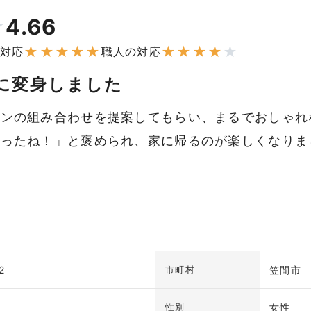
4.66
★
★
★
★
★
★
★
★
★
★
★
対応
職人の対応
に変身しました
ウンの組み合わせを提案してもらい、まるでおしゃれ
わったね！」と褒められ、家に帰るのが楽しくなりま
2
笠間市
市町村
女性
性別