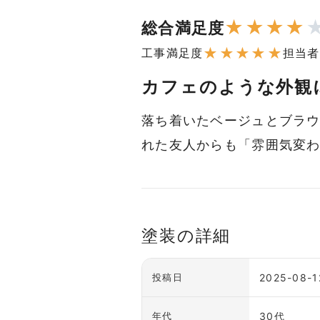
★
★
★
★
総合満足度
★
★
★
★
★
工事満足度
担当者
カフェのような外観
落ち着いたベージュとブラ
れた友人からも「雰囲気変
塗装の詳細
2025-08-1
投稿日
30代
年代