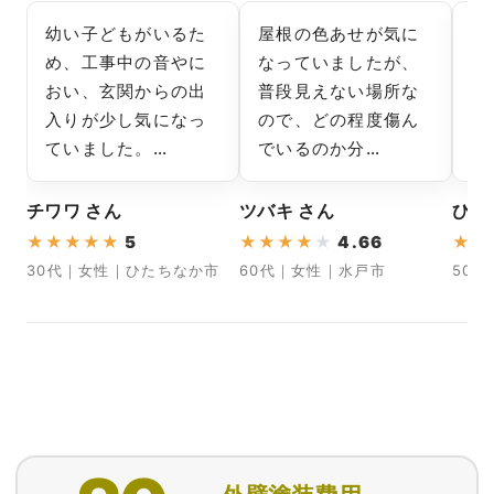
幼い子どもがいるた
屋根の色あせが気に
塗
め、工事中の音やに
なっていましたが、
識
おい、玄関からの出
普段見えない場所な
も
入りが少し気になっ
ので、どの程度傷ん
い
ていました。…
でいるのか分…
明
チワワ さん
ツバキ さん
ひで
★
★
★
★
★
5
★
★
★
★
★
4.66
★
★
30代｜女性｜ひたちなか市
60代｜女性｜水戸市
50