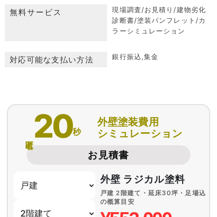
現場調査/お見積り/建物劣化
無料サービス
診断書/塗装パンフレット/カ
ラーシミュレーション
銀行振込,集金
対応可能な支払い方法
20
外壁塗装費用
秒
シミュレーション
匿名
お見積書
外壁 ラジカル塗料
戸建 2階建て・延床30坪・足場込
の概算目安