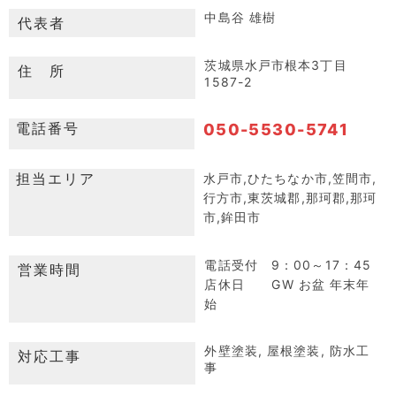
中島谷 雄樹
代表者
茨城県水戸市根本3丁目
住 所
1587-2
電話番号
050-5530-5741
担当エリア
水戸市,ひたちなか市,笠間市,
行方市,東茨城郡,那珂郡,那珂
市,鉾田市
電話受付 9：00～17：45
営業時間
店休日 GW お盆 年末年
始
外壁塗装, 屋根塗装, 防水工
対応工事
事