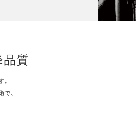
峰品質
す。
術で、