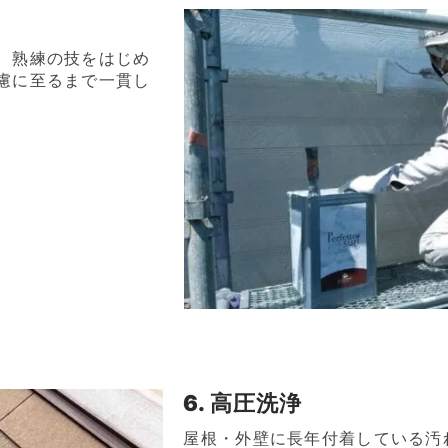
、熟練の技をはじめ
慮に至るまで一貫し
6. 高圧洗浄
屋根・外壁に長年付着している汚