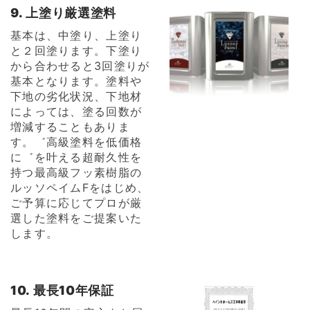
9. 上塗り厳選塗料
基本は、中塗り、上塗り
と２回塗ります。下塗り
から合わせると3回塗りが
基本となります。塗料や
下地の劣化状況、下地材
によっては、塗る回数が
増減することもありま
す。゛高級塗料を低価格
に゛を叶える超耐久性を
持つ最高級フッ素樹脂の
ルッソペイムFをはじめ、
ご予算に応じてプロが厳
選した塗料をご提案いた
します。
10. 最長10年保証