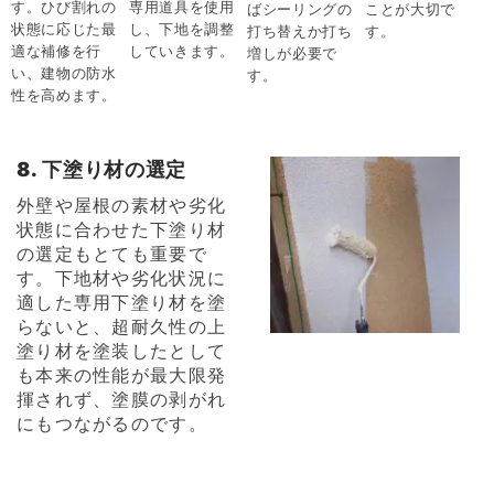
す。ひび割れの
専用道具を使用
ばシーリングの
ことが大切で
状態に応じた最
し、下地を調整
打ち替えか打ち
す。
適な補修を行
していきます。
増しが必要で
い、建物の防水
す。
性を高めます。
8. 下塗り材の選定
外壁や屋根の素材や劣化
状態に合わせた下塗り材
の選定もとても重要で
す。下地材や劣化状況に
適した専用下塗り材を塗
らないと、超耐久性の上
塗り材を塗装したとして
も本来の性能が最大限発
揮されず、塗膜の剥がれ
にもつながるのです。