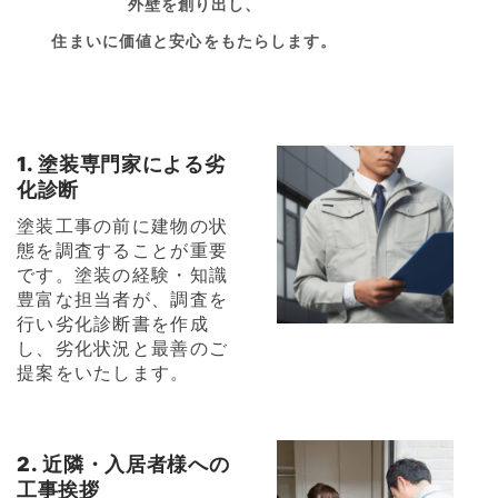
外壁を創り出し、
住まいに価値と安心をもたらします。
1. 塗装専門家による劣
化診断
塗装工事の前に建物の状
態を調査することが重要
です。塗装の経験・知識
豊富な担当者が、調査を
行い劣化診断書を作成
し、劣化状況と最善のご
提案をいたします。
2. 近隣・入居者様への
工事挨拶