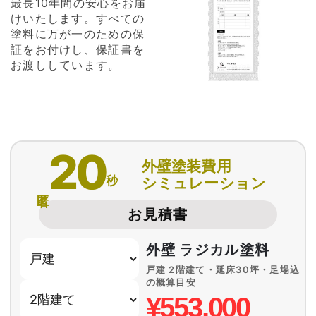
最長10年間の安心をお届
けいたします。すべての
塗料に万が一のための保
証をお付けし、保証書を
お渡ししています。
20
外壁塗装費用
秒
シミュレーション
匿名
お見積書
外壁 ラジカル塗料
戸建 2階建て・延床30坪・足場込
の概算目安
¥553,000