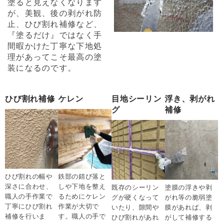
塗ると見えなくなります
が、美観、後の剥がれ防
止、ひび割れ補修など、
『塗るだけ』ではなく手
間暇かけた丁寧な下地処
理があってこそ最高の塗
装になるのです。
ひび割れ補修
ケレン
目地シーリン
浮き、剥がれ
グ
補修
ひび割れの幅や
鉄部の錆び落と
深さに合わせ、
しや下地を整え
既存のシーリン
塗膜の浮きや剥
職人の手作業で
るためにケレン
グが硬くなって
がれ等の脆弱塗
丁寧にひび割れ
作業が大切で
いたり、隙間や
膜があれば、剥
補修を行いま
す。職人の手で
ひび割れがあれ
がして補修する